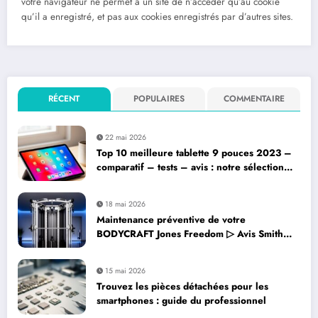
votre navigateur ne permet à un site de n’accéder qu’au cookie
qu’il a enregistré, et pas aux cookies enregistrés par d’autres sites.
RÉCENT
POPULAIRES
COMMENTAIRE
22 mai 2026
Top 10 meilleure tablette 9 pouces 2023 –
comparatif – tests – avis : notre sélection
complète
18 mai 2026
Maintenance préventive de votre
BODYCRAFT Jones Freedom ▷ Avis Smith
Machine : les gestes essentiels à adopter
15 mai 2026
Trouvez les pièces détachées pour les
smartphones : guide du professionnel