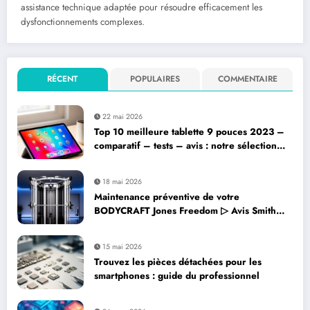
assistance technique adaptée pour résoudre efficacement les
dysfonctionnements complexes.
RÉCENT
POPULAIRES
COMMENTAIRE
22 mai 2026
Top 10 meilleure tablette 9 pouces 2023 –
comparatif – tests – avis : notre sélection
complète
18 mai 2026
Maintenance préventive de votre
BODYCRAFT Jones Freedom ▷ Avis Smith
Machine : les gestes essentiels à adopter
15 mai 2026
Trouvez les pièces détachées pour les
smartphones : guide du professionnel